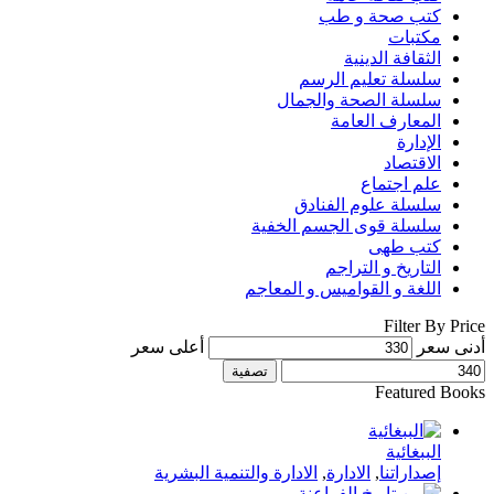
كتب صحة و طب
مكتبات
الثقافة الدينية
سلسلة تعليم الرسم
سلسلة الصحة والجمال
المعارف العامة
الإدارة
الاقتصاد
علم اجتماع
سلسلة علوم الفنادق
سلسلة قوى الجسم الخفية
كتب طهى
التاريخ و التراجم
اللغة و القواميس و المعاجم
Filter By Price
أدنى سعر
أعلى سعر
تصفية
Featured Books
الببغائية
إصداراتنا
,
الادارة
,
الادارة والتنمية البشرية