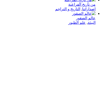
من تاريخ الفراعنة
إصداراتنا
,
التاريخ و التراجم
عالم الصقور
البيئة
,
علم الطيور
في دار هلا تمكين الأصوات وإثراء العقول رحلتنا متجذرة بعمق
في الإيمان بأن الكلمات تمتلك القدرة على تغيير الحياة،
والارتقاء بالمجتمعات، وجسر الثقافات.
الدار