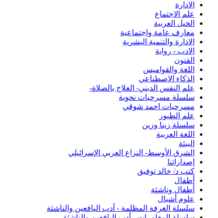
الادارة
علم الاجتماع
الخيل العربية
معارف عامة واجتماعية
الادارة والتنمية البشرية
الادب - رواية
الفنون
اللغة والقواميس
الذكاء الاصطناعي
علم النفس الديني- العلاج بالصلاة-
سلسلة مسرحيات نحوية
مسرحيات احمد شوقي
علم الطيور
سلسلة زينا وزين
اللغة العربية
البيئة
الشرق الأوسط- النزاع العربي الإسرائيلي
إصداراتنا
كتب د/ خالد توفيق
أطفال
أطفال وناشئة
علوم أشبال
سلسلة الغرفة المظلمة - أدب اليافعين والناشئة
سلسلة المغامرات - أدب اليافعين والناشئة