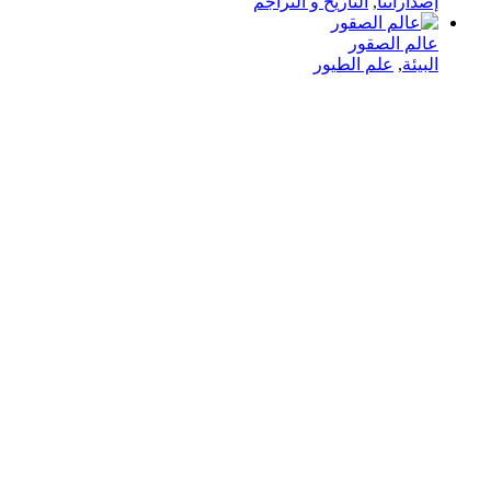
إصداراتنا
,
التاريخ و التراجم
عالم الصقور
البيئة
,
علم الطيور
في دار هلا تمكين الأصوات وإثراء العقول رحلتنا متجذرة بعمق
في الإيمان بأن الكلمات تمتلك القدرة على تغيير الحياة،
والارتقاء بالمجتمعات، وجسر الثقافات.
الدار