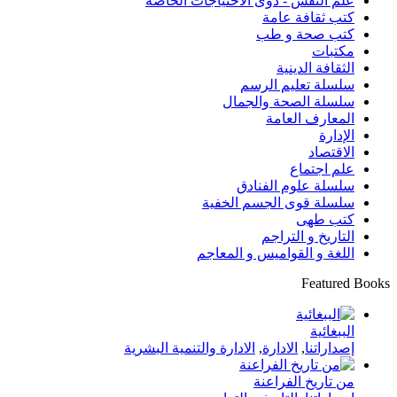
علم النفس - ذوى الاحتياجات الخاصة
كتب ثقافة عامة
كتب صحة و طب
مكتبات
الثقافة الدينية
سلسلة تعليم الرسم
سلسلة الصحة والجمال
المعارف العامة
الإدارة
الاقتصاد
علم اجتماع
سلسلة علوم الفنادق
سلسلة قوى الجسم الخفية
كتب طهى
التاريخ و التراجم
اللغة و القواميس و المعاجم
Featured Books
الببغائية
إصداراتنا
,
الادارة
,
الادارة والتنمية البشرية
من تاريخ الفراعنة