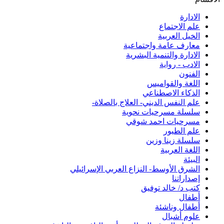
الادارة
علم الاجتماع
الخيل العربية
معارف عامة واجتماعية
الادارة والتنمية البشرية
الادب - رواية
الفنون
اللغة والقواميس
الذكاء الاصطناعي
علم النفس الديني- العلاج بالصلاة-
سلسلة مسرحيات نحوية
مسرحيات احمد شوقي
علم الطيور
سلسلة زينا وزين
اللغة العربية
البيئة
الشرق الأوسط- النزاع العربي الإسرائيلي
إصداراتنا
كتب د/ خالد توفيق
أطفال
أطفال وناشئة
علوم أشبال