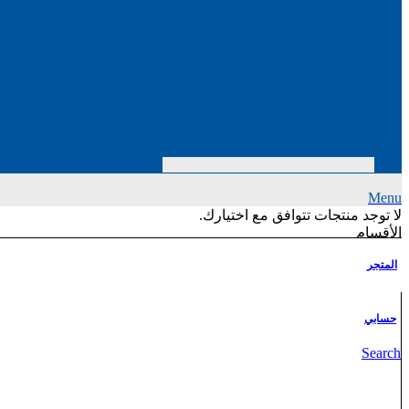
Menu
لا توجد منتجات تتوافق مع اختيارك.
الأقسام
الادارة
المتجر
علم الاجتماع
الخيل العربية
معارف عامة واجتماعية
حسابي
الادارة والتنمية البشرية
الادب - رواية
Search
الفنون
اللغة والقواميس
الذكاء الاصطناعي