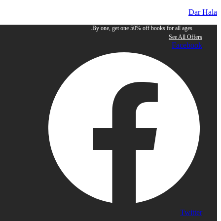
Dar Hala
By one, get one 50% off books for all ages.
See All Offers
Facebook
Twitter